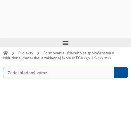
Preskočiť
na
obsah
Menu
Projekty
Formovanie učiaceho sa spoločenstva v
inkluzívnej materskej a základnej škole (KEGA 072UK-4/2019)
Search
for: