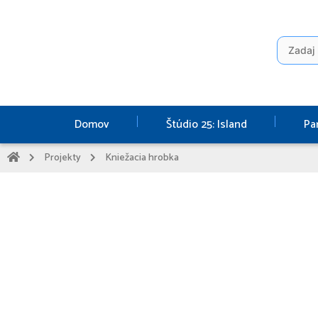
Preskočiť
na
obsah
Search
for:
Domov
Štúdio 25: Island
Pa
Projekty
Kniežacia hrobka