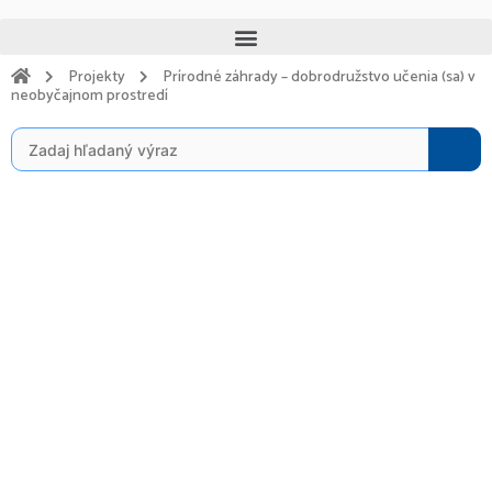
Preskočiť
Menu
na
obsah
Projekty
Prírodné záhrady – dobrodružstvo učenia (sa) v
neobyčajnom prostredí
Search
for: