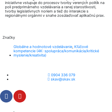
iniciatívne vstupuje do procesov tvorby verených politík na
poli predprimárneho vzdelávania a ranej starostlivosti,
tvorby legislatívnych noriem a tiež do interakcie s
regionálnymi orgánmi v snahe zosúlaďovať aplikačnú prax.
Značky
Globálne a hodnotové vzdelávanie
,
Kľúčové
kompetencie (4K: spolupráca/komunikácia/kritické
myslenie/kreativita)
0904 336 079
skav@skav.sk
F
Y
a
o
c
u
e
t