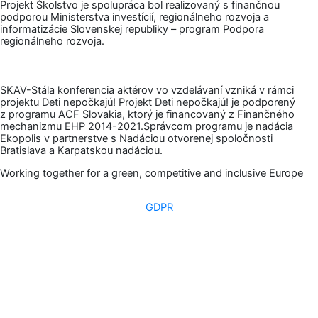
Projekt Školstvo je spolupráca bol realizovaný s finančnou
b
u
podporou Ministerstva investícií, regionálneho rozvoja a
informatizácie Slovenskej republiky – program Podpora
o
b
regionálneho rozvoja.
o
e
k
-
SKAV-Stála konferencia aktérov vo vzdelávaní vzniká v rámci
f
projektu Deti nepočkajú! Projekt Deti nepočkajú! je podporený
z programu ACF Slovakia, ktorý je financovaný z Finančného
mechanizmu EHP 2014-2021.Správcom programu je nadácia
Ekopolis v partnerstve s Nadáciou otvorenej spoločnosti
Bratislava a Karpatskou nadáciou.
Working together for a green, competitive and inclusive Europe
GDPR