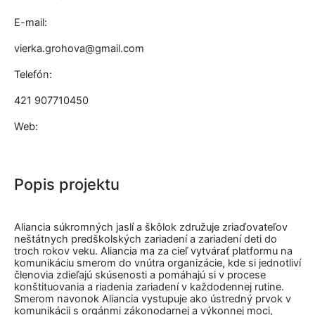
E-mail:
vierka.grohova@gmail.com
Telefón:
421 907710450
Web:
Popis projektu
Aliancia súkromných jaslí a škôlok združuje zriaďovateľov
neštátnych predškolských zariadení a zariadení deti do
troch rokov veku. Aliancia ma za cieľ vytvárať platformu na
komunikáciu smerom do vnútra organizácie, kde si jednotliví
členovia zdieľajú skúsenosti a pomáhajú si v procese
konštituovania a riadenia zariadení v každodennej rutine.
Smerom navonok Aliancia vystupuje ako ústredný prvok v
komunikácii s orgánmi zákonodarnej a výkonnej moci,