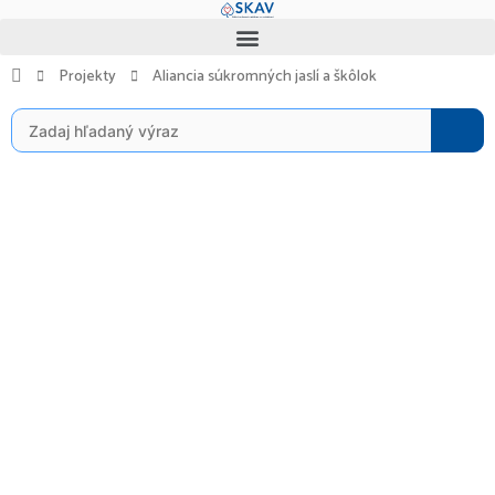
Preskočiť
Menu
na
obsah
Projekty
Aliancia súkromných jaslí a škôlok
Search
for: