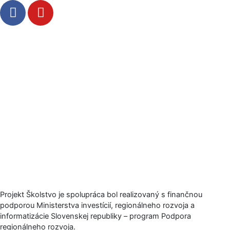
F
Y
a
o
c
u
e
t
b
u
o
b
o
e
k
-
f
Projekt Školstvo je spolupráca bol realizovaný s finančnou
podporou Ministerstva investícií, regionálneho rozvoja a
informatizácie Slovenskej republiky – program Podpora
regionálneho rozvoja.