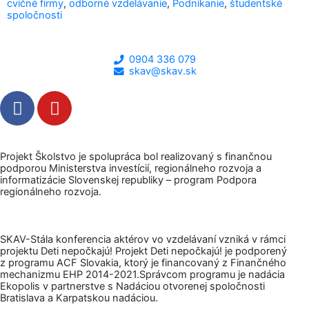
cvičné firmy
,
odborné vzdelávanie
,
Podnikanie
,
študentské
spoločnosti
0904 336 079
skav@skav.sk
F
Y
a
o
c
u
e
t
Projekt Školstvo je spolupráca bol realizovaný s finančnou
b
u
podporou Ministerstva investícií, regionálneho rozvoja a
informatizácie Slovenskej republiky – program Podpora
o
b
regionálneho rozvoja.
o
e
k
-
SKAV-Stála konferencia aktérov vo vzdelávaní vzniká v rámci
f
projektu Deti nepočkajú! Projekt Deti nepočkajú! je podporený
z programu ACF Slovakia, ktorý je financovaný z Finančného
mechanizmu EHP 2014-2021.Správcom programu je nadácia
Ekopolis v partnerstve s Nadáciou otvorenej spoločnosti
Bratislava a Karpatskou nadáciou.