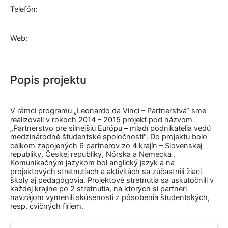
Telefón:
Web:
Popis projektu
V rámci programu „Leonardo da Vinci – Partnerstvá“ sme
realizovali v rokoch 2014 – 2015 projekt pod názvom
„Partnerstvo pre silnejšiu Európu – mladí podnikatelia vedú
medzinárodné študentské spoločnosti“. Do projektu bolo
celkom zapojených 6 partnerov zo 4 krajín – Slovenskej
republiky, Českej republiky, Nórska a Nemecka .
Komunikačným jazykom bol anglický jazyk a na
projektových stretnutiach a aktivitách sa zúčastnili žiaci
školy aj pedagógovia. Projektové stretnutia sa uskutočnili v
každej krajine po 2 stretnutia, na ktorých si partneri
navzájom vymenili skúsenosti z pôsobenia študentských,
resp. cvičných firiem.