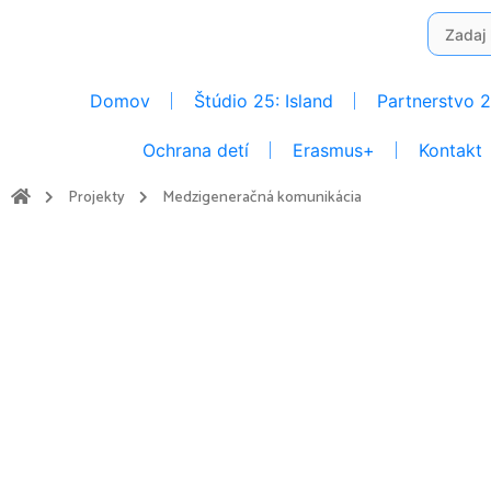
Preskočiť
Search
na
for:
obsah
Domov
Štúdio 25: Island
Partnerstvo 
Ochrana detí
Erasmus+
Kontakt
Projekty
Medzigeneračná komunikácia