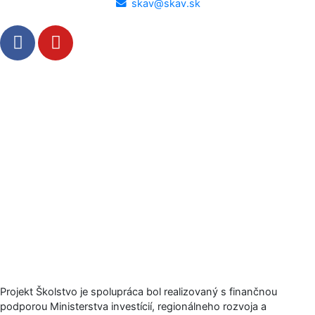
skav@skav.sk
F
Y
a
o
c
u
e
t
b
u
o
b
o
e
k
-
f
Projekt Školstvo je spolupráca bol realizovaný s finančnou
podporou Ministerstva investícií, regionálneho rozvoja a