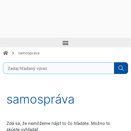
Preskočiť
na
obsah
Menu
samospráva
Search
for:
Vyhľadať:
samospráva
Zdá sa, že nemôžeme nájsť to čo hľadáte. Možno to
skúste vyhľadať.