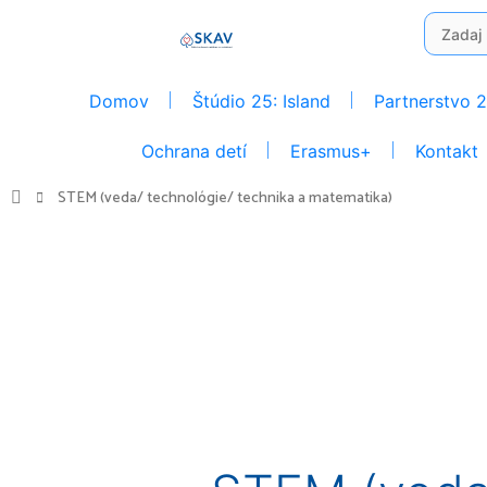
Preskočiť
Search
na
for:
obsah
Domov
Štúdio 25: Island
Partnerstvo 
Ochrana detí
Erasmus+
Kontakt
STEM (veda/ technológie/ technika a matematika)
Vyhľadať: