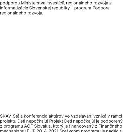
podporou Ministerstva investícií, regionálneho rozvoja a
informatizácie Slovenskej republiky – program Podpora
regionálneho rozvoja.
SKAV-Stála konferencia aktérov vo vzdelávaní vzniká v rámci
projektu Deti nepočkajú! Projekt Deti nepočkajú! je podporený
z programu ACF Slovakia, ktorý je financovaný z Finančného
mechanizmu EHP 2014-2021.Správcom programu je nadácia