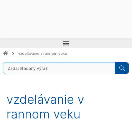
Preskočiť
na
obsah
Menu
vzdelávanie v rannom veku
Search
for:
Vyhľadať:
vzdelávanie v
rannom veku