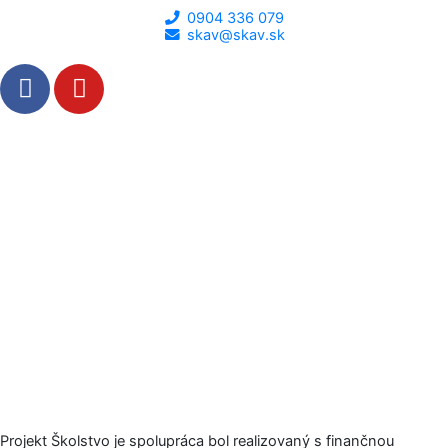
0904 336 079
skav@skav.sk
F
Y
a
o
c
u
e
t
b
u
o
b
o
e
k
-
f
Projekt Školstvo je spolupráca bol realizovaný s finančnou