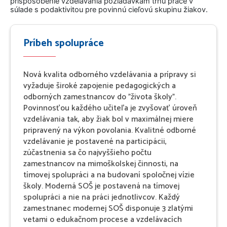
prispôsobenie vzdelávania požiadavkám trhu práce v
súlade s podaktivitou pre povinnú cieľovú skupinu žiakov.
Príbeh spolupráce
Nová kvalita odborného vzdelávania a prípravy si
vyžaduje široké zapojenie pedagogických a
odborných zamestnancov do "života školy".
Povinnosťou každého učiteľa je zvyšovať úroveň
vzdelávania tak, aby žiak bol v maximálnej miere
pripravený na výkon povolania. Kvalitné odborné
vzdelávanie je postavené na participácii,
zúčastnenia sa čo najvyššieho počtu
zamestnancov na mimoškolskej činnosti, na
tímovej spolupráci a na budovaní spoločnej vízie
školy. Moderná SOŠ je postavená na tímovej
spolupráci a nie na práci jednotlivcov. Každý
zamestnanec modernej SOŠ disponuje 3 zlatými
vetami o edukačnom procese a vzdelávacích