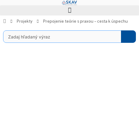
Preskočiť
Menu
na
obsah
Projekty
Prepojenie teórie s praxou – cesta k úspechu
Search
for: