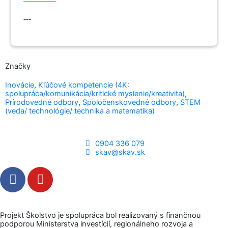
---
Značky
Inovácie
,
Kľúčové kompetencie (4K:
spolupráca/komunikácia/kritické myslenie/kreativita)
,
Prírodovedné odbory
,
Spoločenskovedné odbory
,
STEM
(veda/ technológie/ technika a matematika)
0904 336 079
skav@skav.sk
F
Y
a
o
c
u
e
t
Projekt Školstvo je spolupráca bol realizovaný s finančnou
b
u
podporou Ministerstva investícií, regionálneho rozvoja a