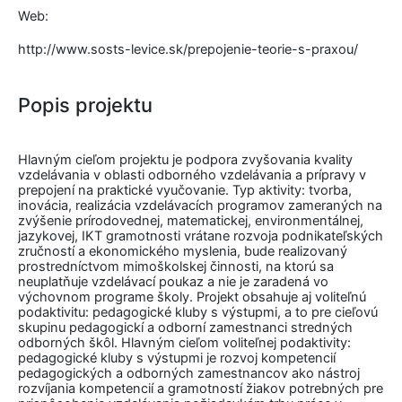
Web:
http://www.sosts-levice.sk/prepojenie-teorie-s-praxou/
Popis projektu
Hlavným cieľom projektu je podpora zvyšovania kvality
vzdelávania v oblasti odborného vzdelávania a prípravy v
prepojení na praktické vyučovanie. Typ aktivity: tvorba,
inovácia, realizácia vzdelávacích programov zameraných na
zvýšenie prírodovednej, matematickej, environmentálnej,
jazykovej, IKT gramotnosti vrátane rozvoja podnikateľských
zručností a ekonomického myslenia, bude realizovaný
prostredníctvom mimoškolskej činnosti, na ktorú sa
neuplatňuje vzdelávací poukaz a nie je zaradená vo
výchovnom programe školy. Projekt obsahuje aj voliteľnú
podaktivitu: pedagogické kluby s výstupmi, a to pre cieľovú
skupinu pedagogickí a odborní zamestnanci stredných
odborných škôl. Hlavným cieľom voliteľnej podaktivity:
pedagogické kluby s výstupmi je rozvoj kompetencií
pedagogických a odborných zamestnancov ako nástroj
rozvíjania kompetencií a gramotností žiakov potrebných pre